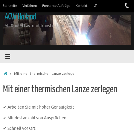
Springe
Suchen
Startseite
Verfahren
Freelance Aufträge
Kontakt
Suchen
zum
nach:
ACW Holland
Inhalt
All-Round Las- und -konstruktion
Zuhause
Mit einer thermischen Lanze zerlegen
Mit einer thermischen Lanze zerlegen
✔ Arbeiten Sie mit hoher Genauigkeit
✔ Mindestanzahl von Ansprüchen
✔ Schnell vor Ort