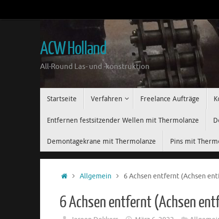
Springe
zum
Inhalt
ACW Holland
All-Round Las- und -konstruktion
Springe
Startseite
Verfahren
Freelance Aufträge
K
zum
Inhalt
Entfernen festsitzender Wellen mit Thermolanze
D
Demontagekrane mit Thermolanze
Pins mit Therm
Zuhause
Allgemein
6 Achsen entfernt (Achsen ent
6 Achsen entfernt (Achsen ent