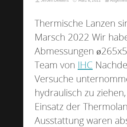
Jeroen Dekkers
März 6, 2022
Allgemei
Thermische Lanzen si
Marsch 2022 Wir haben
Abmessungen ø265x5
Team von
IHC
Nachdem
Versuche unternommen
hydraulisch zu ziehen
Einsatz der Thermola
Ausstattung waren abs