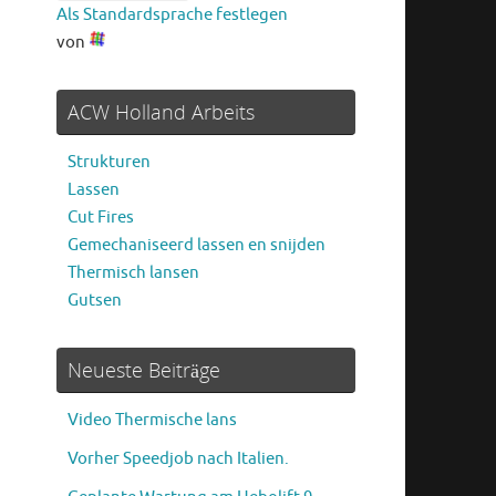
Als Standardsprache festlegen
von
ACW Holland Arbeits
Strukturen
Lassen
Cut Fires
Gemechaniseerd lassen en snijden
Thermisch lansen
Gutsen
Neueste Beiträge
Video Thermische lans
Vorher Speedjob nach Italien.