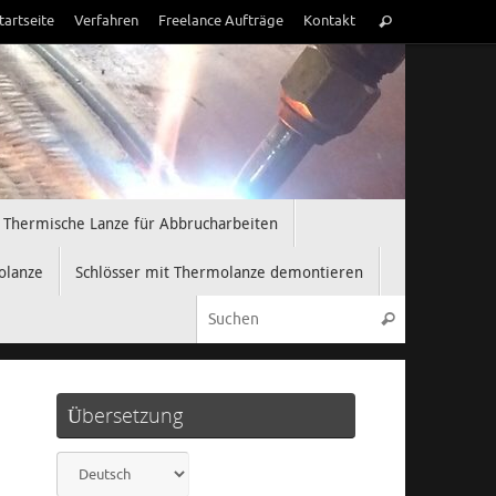
Suchen
tartseite
Verfahren
Freelance Aufträge
Kontakt
Suchen
nach:
Thermische Lanze für Abbrucharbeiten
olanze
Schlösser mit Thermolanze demontieren
Suchen nach
Suchen
Übersetzung