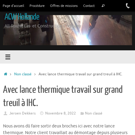
Aller
Rechercher:
Page d'accueil
Procédure
Offres de missions
Contact
Recherche
au
ACW Hollande
contenu
All-Round Las- et Construction Company
Accueil
Non classé
Avec lance thermique travail sur grand treuil à IHC.
Avec lance thermique travail sur grand
treuil à IHC.
Jeroen Dekkers
Novembre 8, 2022
Non classé
Nous avons dû faire sortir deux broches ici avec notre lance
thermique. Notre client travaillait au démontage depuis plusieurs