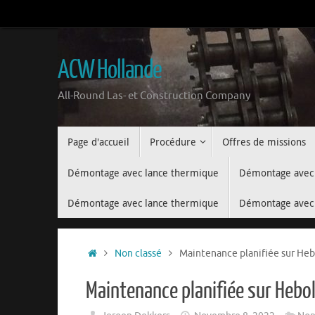
Aller
au
contenu
ACW Hollande
All-Round Las- et Construction Company
Aller
Page d'accueil
Procédure
Offres de missions
au
contenu
Démontage avec lance thermique
Démontage avec 
Démontage avec lance thermique
Démontage avec 
Accueil
Non classé
Maintenance planifiée sur Hebo
Maintenance planifiée sur Hebol