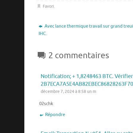
Favori
.
Avec lance thermique travail sur grand treui
IHC.
2 commentaires
Notification; + 1,8248463 BTC. Vérifie
2B7ECA7A5E4AB82EBEC86828263F7
décembre 7, 2024 à 8:58 un m
02schk
Répondre