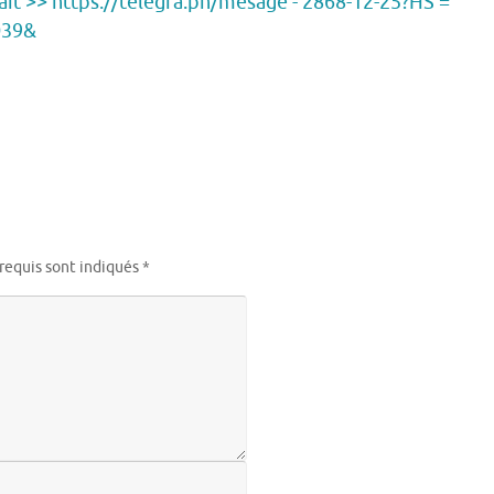
rait >> https://telegra.ph/mesage - 2868-12-25?HS =
039&
requis sont indiqués
*