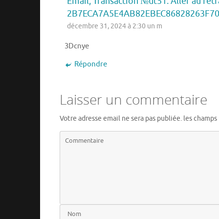
Email; Transaction №ut51. Aller au ret
2B7ECA7A5E4AB82EBEC86828263F7
décembre 31, 2024 à 2:30 un m
3Dcnye
Répondre
Laisser un commentaire
Votre adresse email ne sera pas publiée.
les champs 