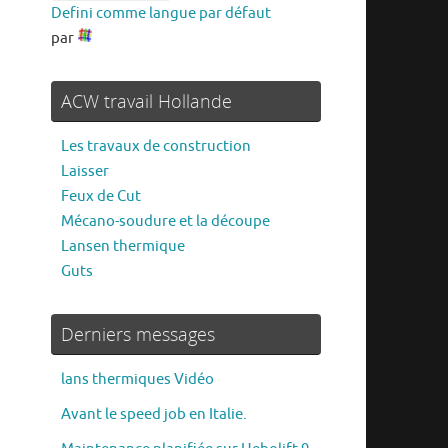
Defini comme langue par défaut
par
ACW travail Hollande
Les travaux de construction
Laisser
Feux de Cut
Mécano-soudure et la découpe
Lansen thermique
Guts
Derniers messages
lans thermiques Vidéo
Avant le speed job en Italie.