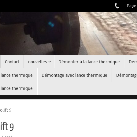
Page 
Contact
nouvelles
Démonter à la lance thermique
Dém
lance thermique
Démontage avec lance thermique
Démontage
lance thermique
lift 9
ift 9