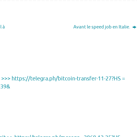
l à
Avant le speed job en Italie.
r >>> https://telegra.ph/bitcoin-transfer-11-27?HS =
039&