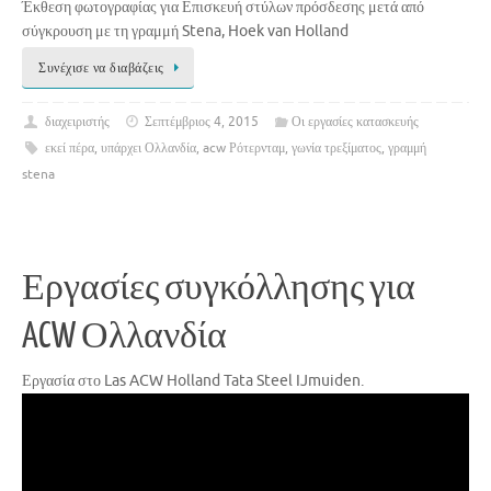
Έκθεση φωτογραφίας για Επισκευή στύλων πρόσδεσης μετά από
σύγκρουση με τη γραμμή Stena, Hoek van Holland
Συνέχισε να διαβάζεις
διαχειριστής
Σεπτέμβριος 4, 2015
Οι εργασίες κατασκευής
εκεί πέρα
,
υπάρχει Ολλανδία
,
acw Ρότερνταμ
,
γωνία τρεξίματος
,
γραμμή
stena
Εργασίες συγκόλλησης για
ACW Ολλανδία
Εργασία στο Las ACW Holland Tata Steel IJmuiden.