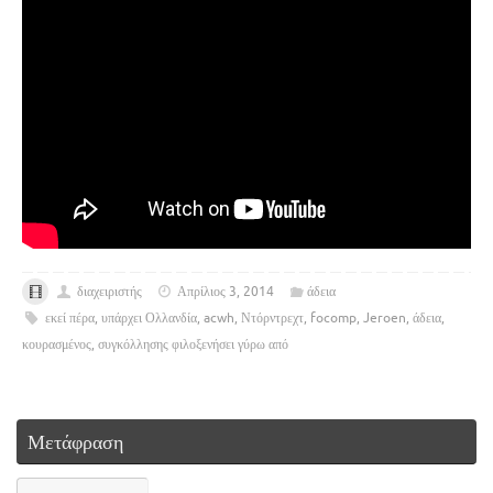
διαχειριστής
Απρίλιος 3, 2014
άδεια
εκεί πέρα
,
υπάρχει Ολλανδία
,
acwh
,
Ντόρντρεχτ
,
focomp
,
Jeroen
,
άδεια
,
κουρασμένος
,
συγκόλλησης φιλοξενήσει γύρω από
Μετάφραση