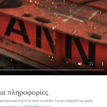
ια πληροφορίες
ραπέμπουμε συχνά σε αυτή τη σελίδα. Για μια εξήγηση της αρχής
 πληροφορίες για
wikipedia
εύρημα.