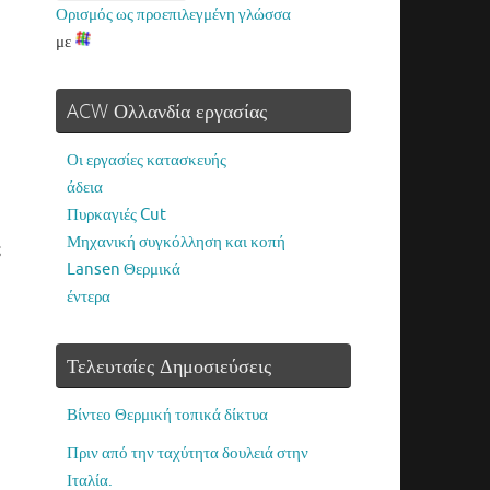
Ορισμός ως προεπιλεγμένη γλώσσα
με
ACW Ολλανδία εργασίας
Οι εργασίες κατασκευής
άδεια
Πυρκαγιές Cut
Μηχανική συγκόλληση και κοπή
ς
Lansen Θερμικά
έντερα
Τελευταίες Δημοσιεύσεις
Βίντεο Θερμική τοπικά δίκτυα
Πριν από την ταχύτητα δουλειά στην
Ιταλία.