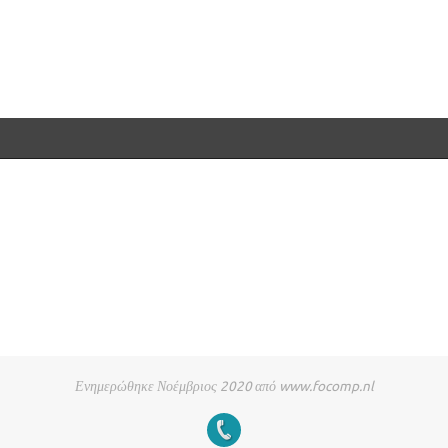
Ενημερώθηκε Νοέμβριος 2020 από www.focomp.nl