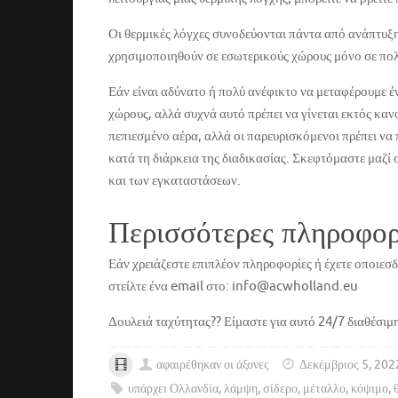
Οι θερμικές λόγχες συνοδεύονται πάντα από ανάπτυξη
χρησιμοποιηθούν σε εσωτερικούς χώρους μόνο σε πολ
Εάν είναι αδύνατο ή πολύ ανέφικτο να μεταφέρουμε έ
χώρους, αλλά συχνά αυτό πρέπει να γίνεται εκτός καν
πεπιεσμένο αέρα, αλλά οι παρευρισκόμενοι πρέπει να
κατά τη διάρκεια της διαδικασίας. Σκεφτόμαστε μαζί
και των εγκαταστάσεων.
Περισσότερες πληροφορ
Εάν χρειάζεστε επιπλέον πληροφορίες ή έχετε οποιεσ
στείλτε ένα email στο: info@acwholland.eu
Δουλειά ταχύτητας?? Είμαστε για αυτό 24/7 διαθέσι
αφαιρέθηκαν οι άξονες
Δεκέμβριος 5, 202
υπάρχει Ολλανδία
,
λάμψη
,
σίδερο
,
μέταλλο
,
κόψιμο
,