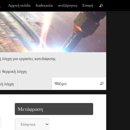
Ψάχνω
Αρχική σελίδα
διαδικασία
ανεξάρτητος
Επαφή
Ψάξιμο
για:
 λόγχη για εργασίες κατεδάφισης
 θερμική λόγχη
Ψάχνω για:
κή λόγχη
Ψάξιμο
Μετάφραση