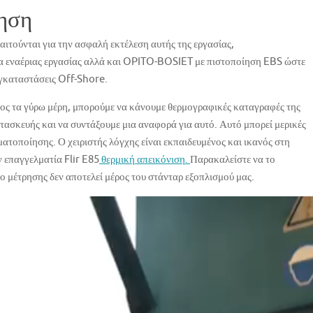
ηση
παιτούνται για την ασφαλή εκτέλεση αυτής της εργασίας,
α εναέριας εργασίας αλλά και OPITO-BOSIET με πιστοποίηση EBS ώστε
εγκαταστάσεις Off-Shore.
ρος τα γύρω μέρη, μπορούμε να κάνουμε θερμογραφικές καταγραφές της
τασκευής και να συντάξουμε μια αναφορά για αυτό. Αυτό μπορεί μερικές
αματοποίησης. Ο χειριστής λόγχης είναι εκπαιδευμένος και ικανός στη
 επαγγελματία Flir E85
θερμική απεικόνιση.
Παρακαλείστε να το
ο μέτρησης δεν αποτελεί μέρος του στάνταρ εξοπλισμού μας.