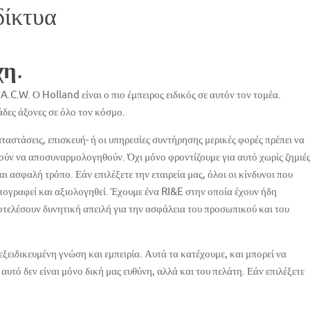
δίκτυα
χη.
A.C.W. Ο Holland είναι ο πιο έμπειρος ειδικός σε αυτόν τον τομέα.
δες άξονες σε όλο τον κόσμο.
αταστάσεις, επισκευή- ή οι υπηρεσίες συντήρησης μερικές φορές πρέπει να
ύν να αποσυναρμολογηθούν. Όχι μόνο φροντίζουμε για αυτό χωρίς ζημιέ
ι ασφαλή τρόπο. Εάν επιλέξετε την εταιρεία μας, όλοι οι κίνδυνοι που
απογραφεί και αξιολογηθεί. Έχουμε ένα RI&E στην οποία έχουν ήδη
ποτελέσουν δυνητική απειλή για την ασφάλεια του προσωπικού και του
 εξειδικευμένη γνώση και εμπειρία. Αυτά τα κατέχουμε, και μπορεί να
αυτό δεν είναι μόνο δική μας ευθύνη, αλλά και του πελάτη. Εάν επιλέξετε