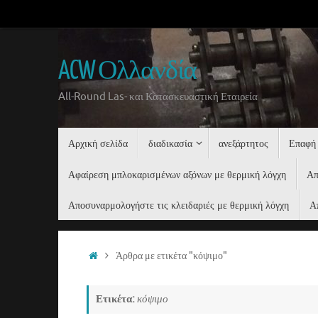
Μετάβαση
στο
περιεχόμενο
ACW Ολλανδία
All-Round Las- και Κατασκευαστική Εταιρεία
Μετάβαση
Αρχική σελίδα
διαδικασία
ανεξάρτητος
Επαφή
στο
περιεχόμενο
Αφαίρεση μπλοκαρισμένων αξόνων με θερμική λόγχη
Απ
Αποσυναρμολογήστε τις κλειδαριές με θερμική λόγχη
Α
Σπίτι
Άρθρα με ετικέτα "κόψιμο"
Ετικέτα:
κόψιμο