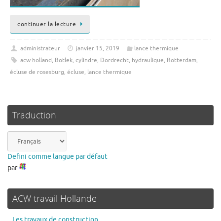
continuer la lecture
administrateur
janvier 15, 2019
lance thermique
acw holland
,
Botlek
,
cylindre
,
Dordrecht
,
hydraulique
,
Rotterdam
,
écluse de rosesburg
,
écluse
,
lance thermique
Traduction
Defini comme langue par défaut
par
ACW travail Hollande
Les travaux de construction