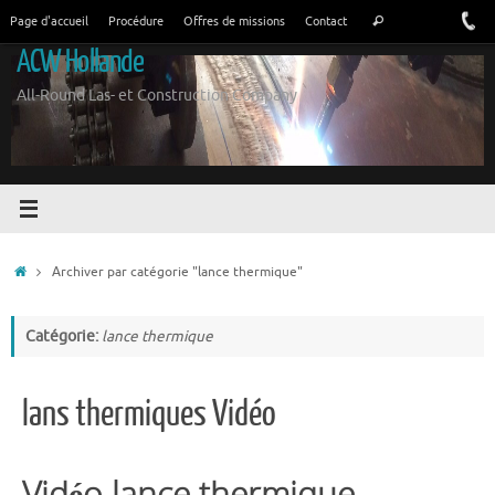
Aller
Rechercher:
Page d'accueil
Procédure
Offres de missions
Contact
Recherche
au
ACW Hollande
contenu
All-Round Las- et Construction Company
Accueil
Archiver par catégorie "lance thermique"
Catégorie:
lance thermique
lans thermiques Vidéo
Vidéo lance thermique.