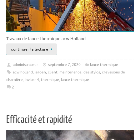
Travaux de lance thermique acw Holland
continuer la lecture
administrateur
septembre 7, 2020
lance thermique
acw holland
,
jeroen
,
client
,
maintenance
,
des stylos
,
crevaisons de
charnière
,
inviter 4
,
thermique
,
lance thermique
2
Efficacité et rapidité