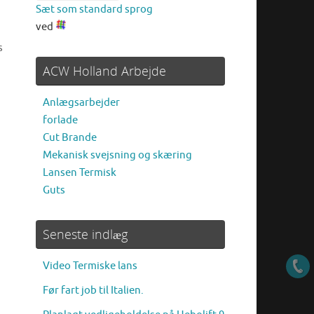
Sæt som standard sprog
ved
s
ACW Holland Arbejde
Anlægsarbejder
forlade
Cut Brande
Mekanisk svejsning og skæring
Lansen Termisk
Guts
Seneste indlæg
Video Termiske lans
Før fart job til Italien.