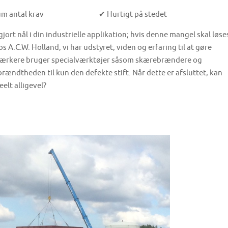
m antal krav
✔ Hurtigt på stedet
ort nål i din industrielle applikation; hvis denne mangel skal løse
A.C.W. Holland, vi har udstyret, viden og erfaring til at gøre
åndværkere bruger specialværktøjer såsom skærebrændere og
brændtheden til kun den defekte stift. Når dette er afsluttet, kan
elt alligevel?