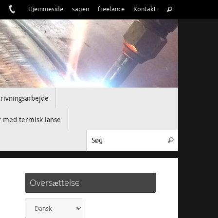
Søge
Hjemmeside
sagen
freelance
Kontakt
Søg
efter:
drivningsarbejde
 med termisk lanse
Søge efter:
Søg
Oversættelse