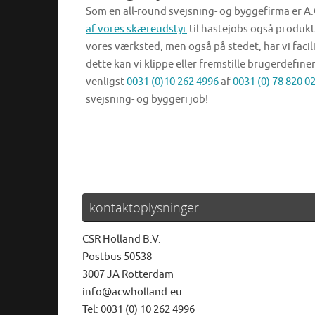
Som en all-round svejsning- og byggefirma er A.C.
af vores skæreudstyr
til hastejobs også produkti
vores værksted, men også på stedet, har vi facili
dette kan vi klippe eller fremstille brugerdefine
venligst
0031 (0)10 262 4996
af
0031 (0) 78 820 0
svejsning- og byggeri job!
kontaktoplysninger
CSR Holland B.V.
Postbus 50538
3007 JA Rotterdam
info@acwholland.eu
Tel: 0031 (0) 10 262 4996