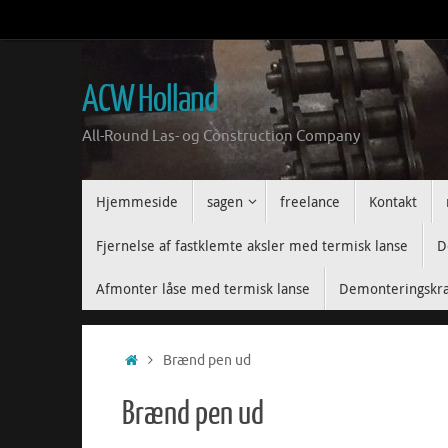
Spring
til
indhold
ACW Holland
All-Round Las- og Construction Company
Spring
Hjemmeside
sagen
freelance
Kontakt
til
indhold
Fjernelse af fastklemte aksler med termisk lanse
D
Afmonter låse med termisk lanse
Demonteringskra
Hjem
Brænd pen ud
Brænd pen ud