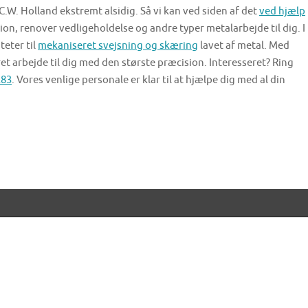
W. Holland ekstremt alsidig. Så vi kan ved siden af ​​det
ved hjælp
on, renover vedligeholdelse og andre typer metalarbejde til dig. I
teter til
mekaniseret svejsning og skæring
lavet af metal. Med
ret arbejde til dig med den største præcision. Interesseret? Ring
283
. Vores venlige personale er klar til at hjælpe dig med al din