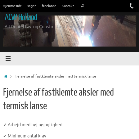
Spring
Søge
Hjemmeside
sagen
freelance
Kontakt
Søg
til
efter:
ACW Holland
indhold
All-Round Las- og Construction Company
Hjem
Fjernelse af fastklemte aksler med termisk lanse
Fjernelse af fastklemte aksler med
termisk lanse
✔ Arbejd med høj nøjagtighed
✔ Minimum antal krav