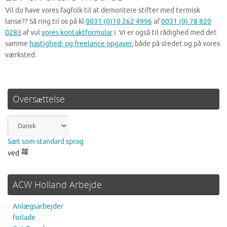
Vil du have vores fagfolk til at demontere stifter med termisk
lanse?? Så ring til os på kl
0031 (0)10 262 4996
af
0031 (0) 78 820
0283
af vul
vores kontaktformular
i. Vi er også til rådighed med det
samme
hastighed- og freelance opgaver
, både på stedet og på vores
værksted.
Oversættelse
Sæt som standard sprog
ved
ACW Holland Arbejde
Anlægsarbejder
forlade