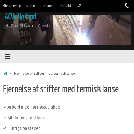
Spring
Søge
Hjemmeside
sagen
freelance
Kontakt
Søg
til
efter:
ACW Holland
indhold
All-Round Las- og Construction Company
Hjem
Fjernelse af stifter med termisk lanse
Fjernelse af stifter med termisk lanse
✔ Arbejd med høj nøjagtighed
✔ Minimum antal krav
✔ Hurtigt på stedet