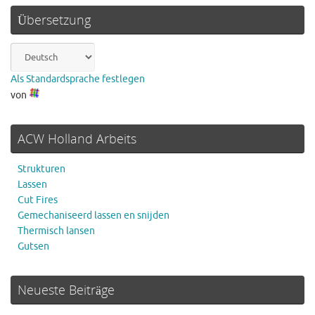
Übersetzung
Als Standardsprache festlegen
von
ACW Holland Arbeits
Strukturen
Lassen
Cut Fires
Gemechaniseerd lassen en snijden
Thermisch lansen
Gutsen
Neueste Beiträge