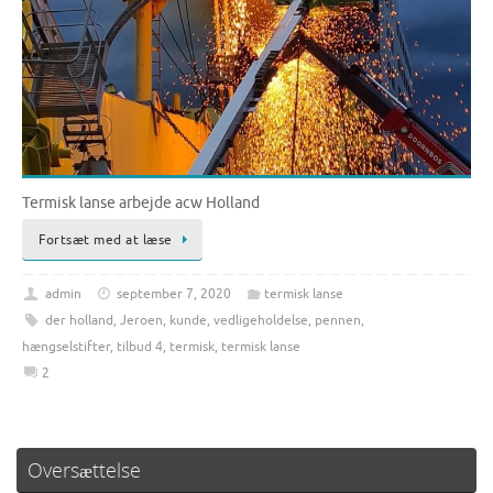
Termisk lanse arbejde acw Holland
Fortsæt med at læse
admin
september 7, 2020
termisk lanse
der holland
,
Jeroen
,
kunde
,
vedligeholdelse
,
pennen
,
hængselstifter
,
tilbud 4
,
termisk
,
termisk lanse
2
Oversættelse