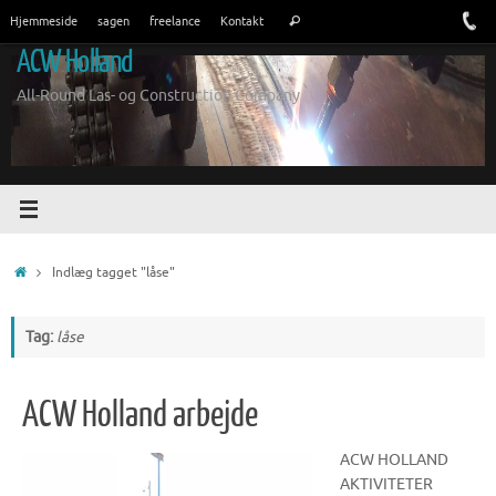
Spring
Søge
Hjemmeside
sagen
freelance
Kontakt
Søg
til
efter:
ACW Holland
indhold
All-Round Las- og Construction Company
Hjem
Indlæg tagget "låse"
Tag:
låse
ACW Holland arbejde
ACW HOLLAND
AKTIVITETER