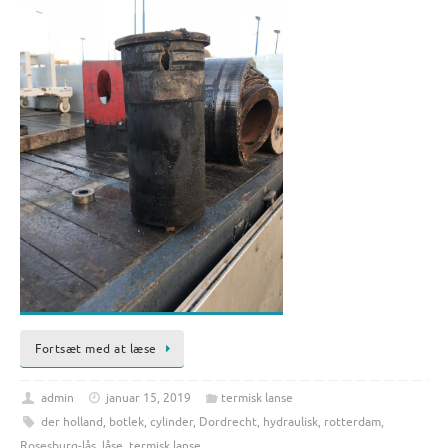
Fortsæt med at læse
admin
januar 15, 2019
termisk lanse
der holland
,
botlek
,
cylinder
,
Dordrecht
,
hydraulisk
,
rotterdam
,
Rosesburg-lås
,
låse
,
termisk lanse