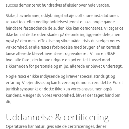
succes demonteret hundredvis af aksler over hele verden.
Skibe, havnekraner, uddybningsfartøjer, offshore installationer,
reparation- eller vedligeholdelsestjenester skal nogle gange
håndtere fastsiddende dele, der ikke kan demonteres. Vi tager os
ikke kun af dette uden skader på de omkringliggende dele, men
også på den mest effektive og sikre måde. Hvis du vælger vores
virksomhed, er alle risici i forbindelse med brugen af ​​en termisk
lanse allerede blevet inventeret og evalueret. Vi har en RI&E
hvor alle farer, der kunne udgøre en potentiel trussel mod
sikkerheden for personale og miljø, allerede er blevet undersøgt.
Nogle risici er ikke indlysende og kræver specialistindsigt og
erfaring. Vi ejer disse, og kan levere og demonstrere dette. Fra et
juridisk synspunkt er dette ikke kun vores ansvar, men også
kundens. Vælger du vores virksomhed, bliver der taget hånd om
dig.
Uddannelse & certificering
Operatøren har naturligvis alle de certificeringer, der er