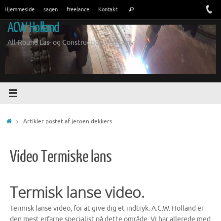
Spring
Søge
Hjemmeside
sagen
freelance
Kontakt
Søg
til
efter:
ACW Holland
indhold
All-Round Las- og Construction Company
Hjem
Artikler postet af jeroen dekkers
Video Termiske lans
Termisk lanse video.
Termisk lanse video, for at give dig et indtryk. A.C.W. Holland er
den mest erfarne specialist på dette område. Vi har allerede med