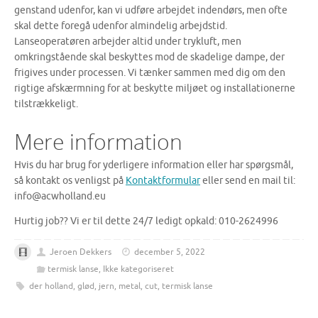
genstand udenfor, kan vi udføre arbejdet indendørs, men ofte
skal dette foregå udenfor almindelig arbejdstid.
Lanseoperatøren arbejder altid under trykluft, men
omkringstående skal beskyttes mod de skadelige dampe, der
frigives under processen. Vi tænker sammen med dig om den
rigtige afskærmning for at beskytte miljøet og installationerne
tilstrækkeligt.
Mere information
Hvis du har brug for yderligere information eller har spørgsmål,
så kontakt os venligst på
Kontaktformular
eller send en mail til:
info@acwholland.eu
Hurtig job?? Vi er til dette 24/7 ledigt opkald: 010-2624996
Jeroen Dekkers
december 5, 2022
termisk lanse
,
Ikke kategoriseret
der holland
,
glød
,
jern
,
metal
,
cut
,
termisk lanse