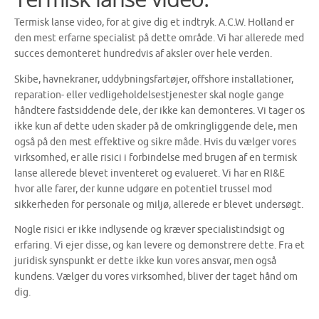
Termisk lanse video, for at give dig et indtryk. A.C.W. Holland er
den mest erfarne specialist på dette område. Vi har allerede med
succes demonteret hundredvis af aksler over hele verden.
Skibe, havnekraner, uddybningsfartøjer, offshore installationer,
reparation- eller vedligeholdelsestjenester skal nogle gange
håndtere fastsiddende dele, der ikke kan demonteres. Vi tager os
ikke kun af dette uden skader på de omkringliggende dele, men
også på den mest effektive og sikre måde. Hvis du vælger vores
virksomhed, er alle risici i forbindelse med brugen af ​​en termisk
lanse allerede blevet inventeret og evalueret. Vi har en RI&E
hvor alle farer, der kunne udgøre en potentiel trussel mod
sikkerheden for personale og miljø, allerede er blevet undersøgt.
Nogle risici er ikke indlysende og kræver specialistindsigt og
erfaring. Vi ejer disse, og kan levere og demonstrere dette. Fra et
juridisk synspunkt er dette ikke kun vores ansvar, men også
kundens. Vælger du vores virksomhed, bliver der taget hånd om
dig.