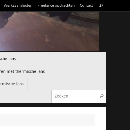
Zoeken
Werkzaamheden
Freelance opdrachten
Contact
Zoeken
naar:
che lans
en met thermische lans
rmische lans
Zoeken naar
Zoeken