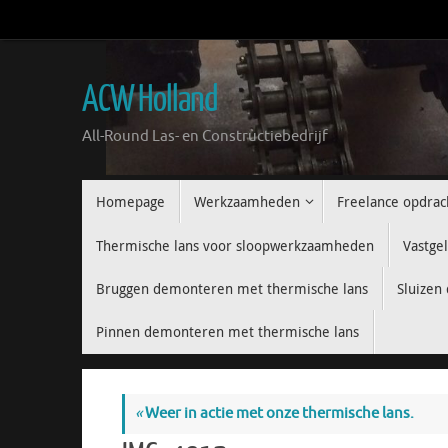
Ga
naar
de
inhoud
ACW Holland
All-Round Las- en Constructiebedrijf
Ga
Homepage
Werkzaamheden
Freelance opdrac
naar
de
Thermische lans voor sloopwerkzaamheden
Vastge
inhoud
Bruggen demonteren met thermische lans
Sluizen
Pinnen demonteren met thermische lans
«
Weer in actie met onze thermische lans.