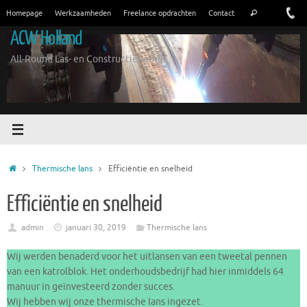
Ga
Zoeken
Homepage
Werkzaamheden
Freelance opdrachten
Contact
Zoeken
naar
naar:
ACW Holland
de
inhoud
All-Round Las- en Constructiebedrijf
Home
Thermische lans
Efficiëntie en snelheid
Efficiëntie en snelheid
admin
januari 30, 2019
Thermische lans
Wij werden benaderd voor het uitlansen van een tweetal pennen
van een katrolblok. Het onderhoudsbedrijf had hier inmiddels 64
manuur in geïnvesteerd zonder succes.
Wij hebben wij onze thermische lans ingezet.