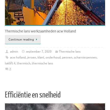
Thermische lans werkzaamheden acw Holland
Continue reading
admin
september 7, 2020
Thermische lans
acw holland
,
jeroen
,
klant
,
onderhoud
,
pennen
,
scharnierpennen
,
taklift 4
,
thermisch
,
thermische lans
2
Efficiëntie en snelheid