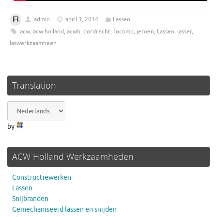
admin
april 3, 2014
Lassen
acw
,
acw holland
,
acwh
,
dordrecht
,
focomp
,
jeroen
,
Lassen
,
lasser
,
laswerkzaamheen
Translation
by
ACW Holland Werkzaamheden
Constructiewerken
Lassen
Snijbranden
Gemechaniseerd lassen en snijden