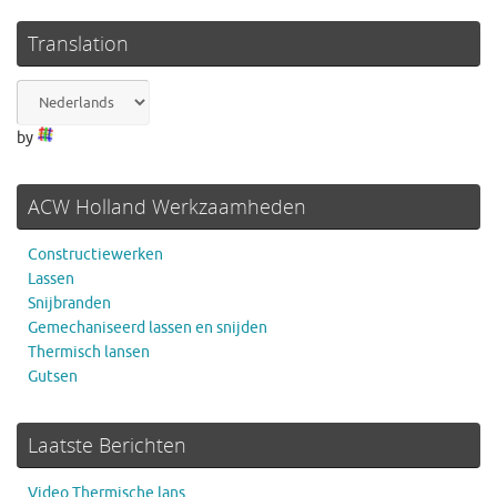
Translation
by
ACW Holland Werkzaamheden
Constructiewerken
Lassen
Snijbranden
Gemechaniseerd lassen en snijden
Thermisch lansen
Gutsen
Laatste Berichten
Video Thermische lans