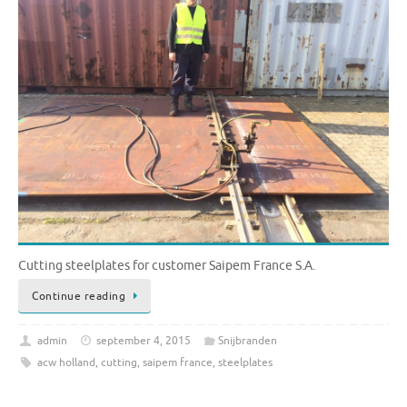
Cutting steelplates for customer Saipem France S.A.
Continue reading
admin
september 4, 2015
Snijbranden
acw holland
,
cutting
,
saipem france
,
steelplates