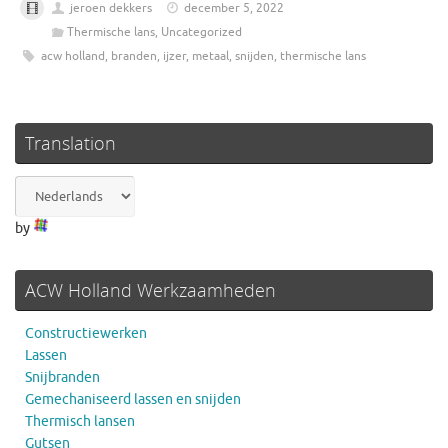
jeroen dekkers
december 5, 2022
Thermische lans
,
Uncategorized
acw holland
,
branden
,
ijzer
,
metaal
,
snijden
,
thermische lans
Translation
by
ACW Holland Werkzaamheden
Constructiewerken
Lassen
Snijbranden
Gemechaniseerd lassen en snijden
Thermisch lansen
Gutsen