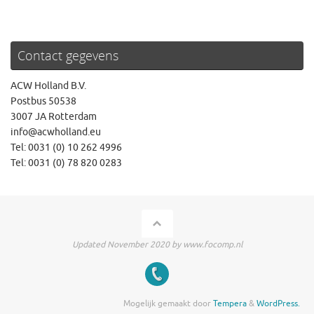
Contact gegevens
ACW Holland B.V.
Postbus 50538
3007 JA Rotterdam
info@acwholland.eu
Tel: 0031 (0) 10 262 4996
Tel: 0031 (0) 78 820 0283
Updated November 2020 by www.focomp.nl
Mogelijk gemaakt door
Tempera
&
WordPress.